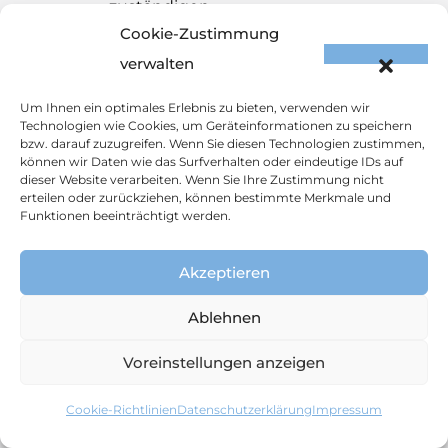
zuständigen
Aufsichtsbehörde
Cookie-Zustimmung
beschweren; in Österreich
verwalten
ist dies die
Um Ihnen ein optimales Erlebnis zu bieten, verwenden wir
Datenschutzbehörde,
Technologien wie Cookies, um Geräteinformationen zu speichern
Barichgasse 40-42, 1030
bzw. darauf zuzugreifen. Wenn Sie diesen Technologien zustimmen,
Wien.
können wir Daten wie das Surfverhalten oder eindeutige IDs auf
dieser Website verarbeiten. Wenn Sie Ihre Zustimmung nicht
erteilen oder zurückziehen, können bestimmte Merkmale und
9.
Funktionen beeinträchtigt werden.
WIDERSPRUCHS­
RECHT
Akzeptieren
Ablehnen
Sie können der
Verarbeitung Ihrer Daten für
Voreinstellungen anzeigen
Zwecke der Direktwerbung
jederzeit widersprechen.
Cookie-Richtlinien
Datenschutz­erklärung
Impressum
Sie haben darüber hinaus