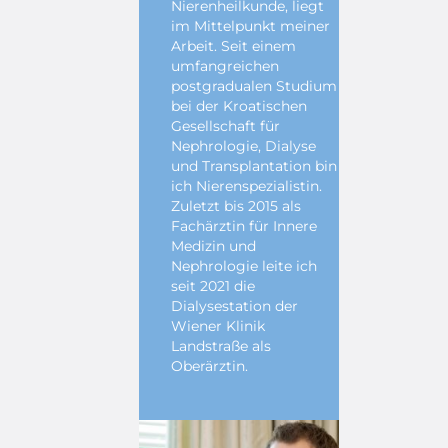
Nierenheilkunde, liegt
im Mittelpunkt meiner
Arbeit. Seit einem
umfangreichen
postgradualen Studium
bei der Kroatischen
Gesellschaft für
Nephrologie, Dialyse
und Transplantation bin
ich Nierenspezialistin.
Zuletzt bis 2015 als
Fachärztin für Innere
Medizin und
Nephrologie leite ich
seit 2021 die
Dialysestation der
Wiener Klinik
Landstraße als
Oberärztin.