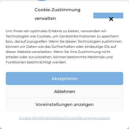
Cookie-Zustimmung
Internist Oberschützen
verwalten
Um Ihnen ein optimales Erlebnis zu bieten, verwenden wir
Praxis
Technologien wie Cookies, um Geräteinformationen zu speichern
bzw. darauf zuzugreifen. Wenn Sie diesen Technologien zustimmen,
können wir Daten wie das Surfverhalten oder eindeutige IDs auf
Tatzmannsdorfer
dieser Website verarbeiten. Wenn Sie Ihre Zustimmung nicht
Straße 13f
erteilen oder zurückziehen, können bestimmte Merkmale und
Funktionen beeinträchtigt werden.
7432 Oberschützen
+ 43 676 611 00 58
Akzeptieren
office@internist-
Ablehnen
oberschuetzen.at
Voreinstellungen anzeigen
Cookie-Richtlinien
Leistungen
Datenschutz­erklärung
Impressum