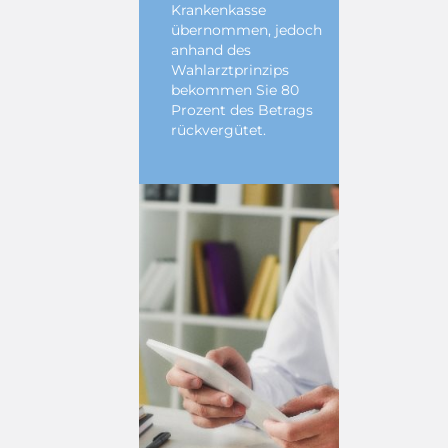
Krankenkasse
übernommen, jedoch
anhand des
Wahlarztprinzips
bekommen Sie 80
Prozent des Betrags
rückvergütet.