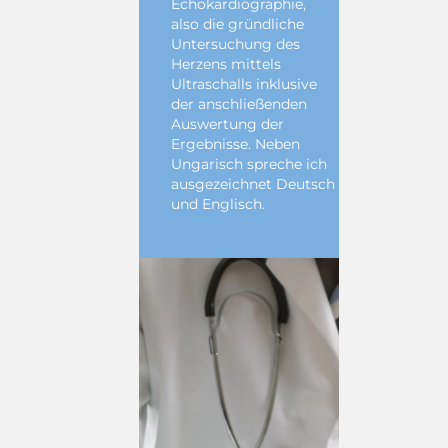
Echokardiographie,
also die gründliche
Untersuchung des
Herzens mittels
Ultraschalls inklusive
der anschließenden
Auswertung der
Ergebnisse. Neben
Ungarisch spreche ich
ausgezeichnet Deutsch
und Englisch.