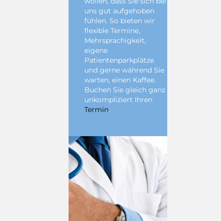
wollen, dass Sie sich bei
uns gut aufgehoben
fühlen. So bieten wir
flexible Termine,
Mehrsprachigkeit,
eigene
Patientenparkplätze
und gerne während Sie
warten, einen Kaffee.
Buchen Sie gleich ganz
unkompliziert Ihren
Termin
.