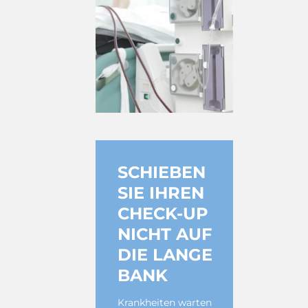
SCHIEBEN
SIE IHREN
CHECK-UP
NICHT AUF
DIE LANGE
BANK
Krankheiten warten