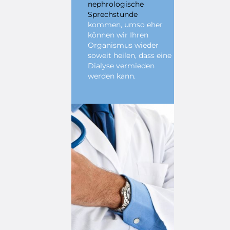
nephrologische
Sprechstunde
kommen, umso eher
können wir Ihren
Organismus wieder
soweit heilen, dass eine
Dialyse vermieden
werden kann.