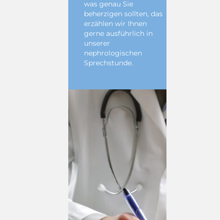
was genau Sie
beherzigen sollten, das
erzählen wir Ihnen
gerne ausführlich in
unserer
nephrologischen
Sprechstunde.