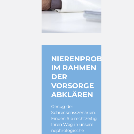
NIERENPROBLEMATI
IM RAHMEN
DER
VORSORGE
ABKLÄREN
Genug der
Schreckensszenarien.
Finden Sie rechtzeitig
Ihren Weg in unsere
nephrologische