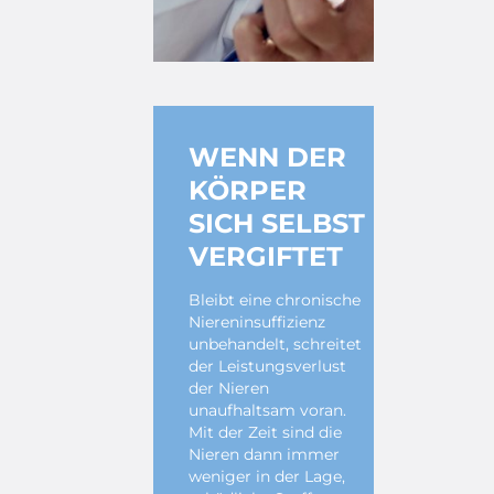
WENN DER
KÖRPER
SICH SELBST
VERGIFTET
Bleibt eine chronische
Niereninsuffizienz
unbehandelt, schreitet
der Leistungsverlust
der Nieren
unaufhaltsam voran.
Mit der Zeit sind die
Nieren dann immer
weniger in der Lage,