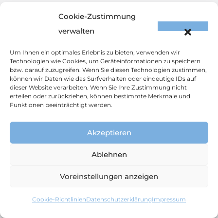
Blutdruckeinstellung
Cookie-Zustimmung
Nephrologische
verwalten
Sprechstunde
Um Ihnen ein optimales Erlebnis zu bieten, verwenden wir
Technologien wie Cookies, um Geräteinformationen zu speichern
bzw. darauf zuzugreifen. Wenn Sie diesen Technologien zustimmen,
können wir Daten wie das Surfverhalten oder eindeutige IDs auf
Spezialisten
dieser Website verarbeiten. Wenn Sie Ihre Zustimmung nicht
erteilen oder zurückziehen, können bestimmte Merkmale und
Dr. Bruna Brunetta
Funktionen beeinträchtigt werden.
Gavranic
Akzeptieren
Dr. Mathias-Maximilian
Lindermuth
Ablehnen
Dr. Eszter Benczik
Voreinstellungen anzeigen
Cookie-Richtlinien
Datenschutz­erklärung
Impressum
© 2024
Dr. Bruna