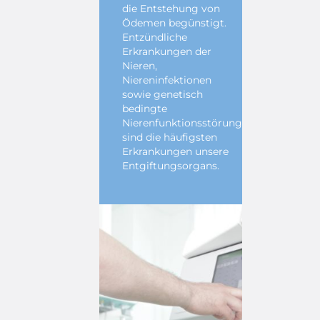
die Entstehung von
Ödemen begünstigt.
Entzündliche
Erkrankungen der
Nieren,
Niereninfektionen
sowie genetisch
bedingte
Nierenfunktionsstörungen
sind die häufigsten
Erkrankungen unsere
Entgiftungsorgans.