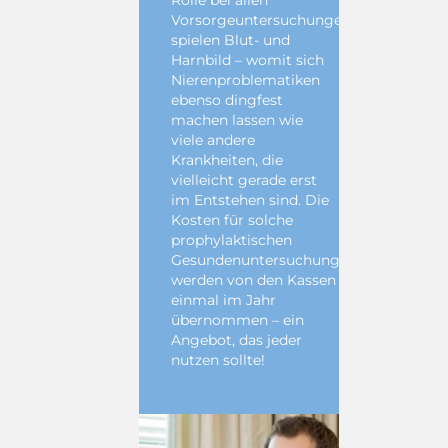
Rolle bei allen
Vorsorgeuntersuchungen
spielen Blut- und
Harnbild – womit sich
Nierenproblematiken
ebenso dingfest
machen lassen wie
viele andere
Krankheiten, die
vielleicht gerade erst
im Entstehen sind. Die
Kosten für solche
prophylaktischen
Gesundenuntersuchungen
werden von den Kassen
einmal im Jahr
übernommen – ein
Angebot, das jeder
nutzen sollte!