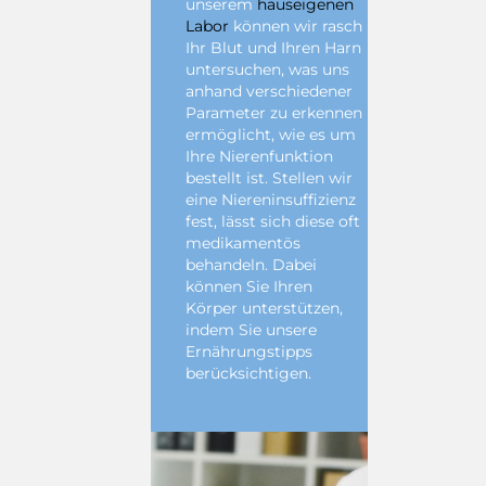
unserem
hauseigenen
Labor
können wir rasch
Ihr Blut und Ihren Harn
untersuchen, was uns
anhand verschiedener
Parameter zu erkennen
ermöglicht, wie es um
Ihre Nierenfunktion
bestellt ist. Stellen wir
eine Niereninsuffizienz
fest, lässt sich diese oft
medikamentös
behandeln. Dabei
können Sie Ihren
Körper unterstützen,
indem Sie unsere
Ernährungstipps
berücksichtigen.